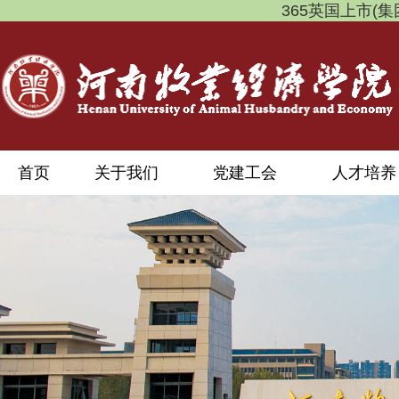
365英国上市(集团)有
首页
关于我们
党建工会
人才培