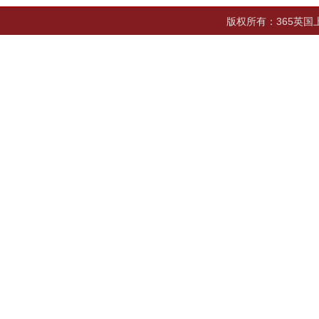
版权所有：365英国上市(