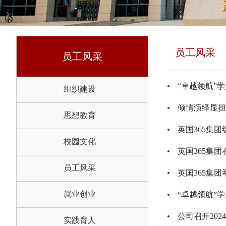
员工风采
员工风采
“卓越领航”
组织建设
倾情演绎显担
思想教育
英国365集
校园文化
英国365集
员工风采
英国365集
就业创业
“卓越领航”
公司召开20
实践育人