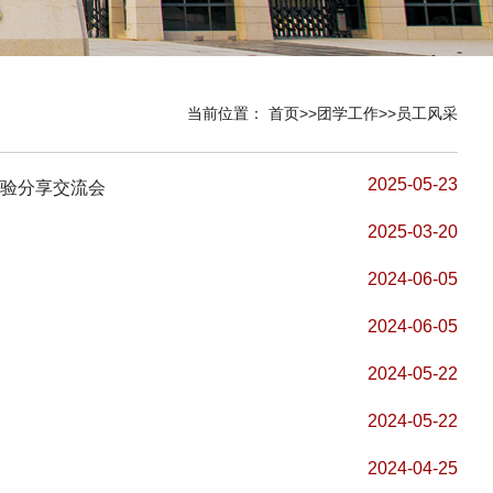
当前位置：
首页
>>
团学工作
>>
员工风采
2025-05-23
经验分享交流会
2025-03-20
2024-06-05
2024-06-05
2024-05-22
2024-05-22
2024-04-25