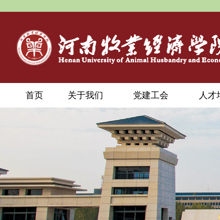
首页
关于我们
党建工会
人才