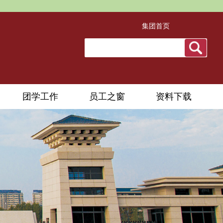
集团首页
团学工作
员工之窗
资料下载