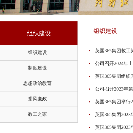
组织建设
组织建设
英国365集团教
组织建设
公司召开2024
制度建设
英国365集团组织
思想政治教育
公司召开2023
党风廉政
英国365集团举行
教工之家
英国365集团2
英国365集团20